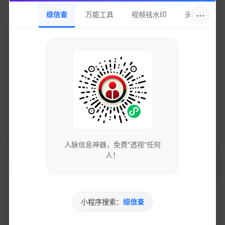
···
综信查
万能工具
视频祛水印
头像圈
DNS服务
ult01.dnspod.com
持有邮箱
隐私保护
持有名称
隐私保护
域名注册
godaddy.com, llc
人脉信息神器，免费"透视"任何
人！
加入的好处
小程序搜索：
综信查
获取最新的SEO优化技巧和策略
专业团队实时更新行业动态